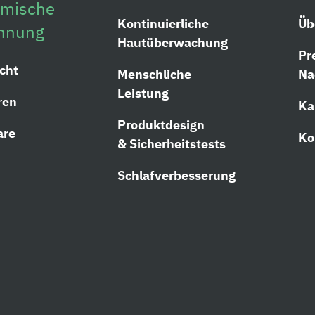
mische
Kontinuierliche
Üb
nnung
Hautüberwachung
Pr
cht
Menschliche
Na
Leistung
ren
Ka
Produktdesign
are
Ko
& Sicherheitstests
Schlafverbesserung