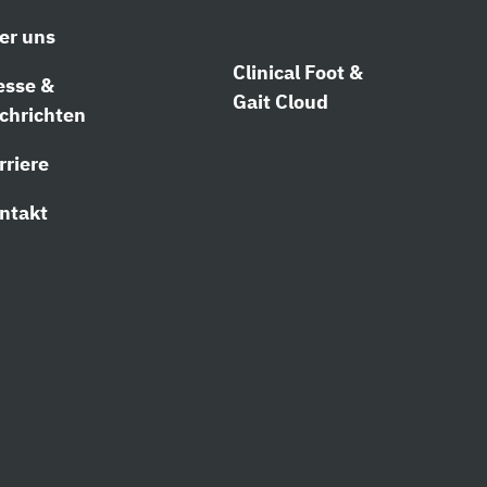
er uns
Clinical Foot &
esse &
Gait Cloud
chrichten
rriere
ntakt